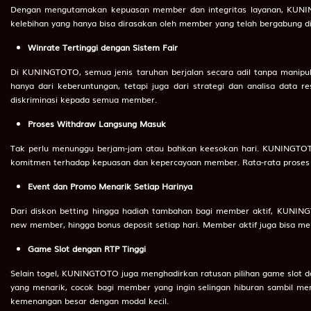
75
Antar Mayat
Dengan mengutamakan kepuasan member dan integritas layanan, KUNING
kelebihan yang hanya bisa dirasakan oleh member yang telah bergabung di s
76
Anting-anting
Winrate Tertinggi dengan Sistem Fair
77
Api
Di KUNINGTOTO, semua jenis taruhan berjalan secara adil tanpa manipul
78
Arang
hanya dari keberuntungan, tetapi juga dari strategi dan analisa data 
diskriminasi kepada semua member.
79
Topi
Proses Withdraw Langsung Masuk
80
Arloji
Tak perlu menunggu berjam-jam atau bahkan keesokan hari. KUNINGTOTO
81
Tokong Tepi Jalan
komitmen terhadap kepuasan dan kepercayaan member. Rata-rata proses p
82
Toko Kain
Event dan Promo Menarik Setiap Harinya
83
Tiup Harmonika
Dari diskon betting hingga hadiah tambahan bagi member aktif, KUNINGT
new member, hingga bonus deposit setiap hari. Member aktif juga bisa me
84
Ayam Kalkun
Game Slot dengan RTP Tinggi
85
Tinta Stempel
Selain togel, KUNINGTOTO juga menghadirkan ratusan pilihan game slot dar
86
Babi Hutan
yang menarik, cocok bagi member yang ingin selingan hiburan sambil m
kemenangan besar dengan modal kecil.
87
Badminton