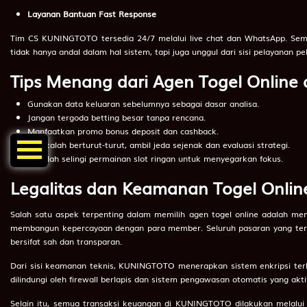
Layanan Bantuan Fast Response
88
Tinta
Tim CS KUNINGTOTO tersedia 24/7 melalui live chat dan WhatsApp. Se
89
Baju Cina
tidak hanya andal dalam hal sistem, tapi juga unggul dari sisi pelayanan pe
Tips Menang dari Agen Togel Online
90
Baker Rumput
91
Ballpen
Gunakan data keluaran sebelumnya sebagai dasar analisa.
Jangan tergoda betting besar tanpa rencana.
92
Balsem
Manfaatkan promo bonus deposit dan cashback.
Jika kalah berturut-turut, ambil jeda sejenak dan evaluasi strategi.
93
Timbangan
Cobalah selingi permainan slot ringan untuk menyegarkan fokus.
94
Timba
Legalitas dan Keamanan Togel Onli
95
Ban Gembos
Salah satu aspek terpenting dalam memilih agen togel online adalah 
96
Timang Anak
membangun kepercayaan dengan para member. Seluruh pasaran yang tersedi
bersifat sah dan transparan.
97
Bangku
Dari sisi keamanan teknis, KUNINGTOTO menerapkan sistem enkripsi terbar
98
Timah
dilindungi oleh firewall berlapis dan sistem pengawasan otomatis yang ak
Selain itu, semua transaksi keuangan di KUNINGTOTO dilakukan melalui ja
99
Bantal