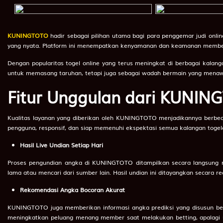
39
Siluman Air - Serigala - Ambulans - Bambu - Toples -
40
Putri Kipas Besi - Ikan Tenggiri - Garis Finish - Apoka
KUNINGTOTO
hadir sebagai pilihan utama bagi para penggemar judi onli
41
Petani - Perkutut - Jalan Raya - Kunci - Pisau Cukur -
yang nyata. Platform ini menempatkan kenyamanan dan keamanan member s
42
Prajurit - Ikan Nus - Laut - Mangga - Minyak Angin -
Dengan popularitas togel online yang terus meningkat di berbagai kal
untuk memasang taruhan, tetapi juga sebagai wadah bermain yang menawa
43
Raksasa - Tokek - Kali Brantas - Sirsak - Lemari Es -
Fitur Unggulan dari KUNIN
44
Hidung Belang - Burung Jalak - Bayi - Kodak - Meja -
Kualitas layanan yang diberikan oleh KUNINGTOTO menjadikannya berbe
45
Udang ketam
pengguna, responsif, dan siap memenuhi ekspektasi semua kalangan togeler
46
Langit
Hasil Live Undian Setiap Hari
47
Tanah
Proses pengundian angka di KUNINGTOTO ditampilkan secara langsung mel
lama atau mencari dari sumber lain. Hasil undian ini ditayangkan secara r
48
Gula
Rekomendasi Angka Bocoran Akurat
49
Obat
KUNINGTOTO juga memberikan informasi angka prediksi yang disusun berda
50
Ahli Nujum
meningkatkan peluang menang member saat melakukan betting, apalagi u