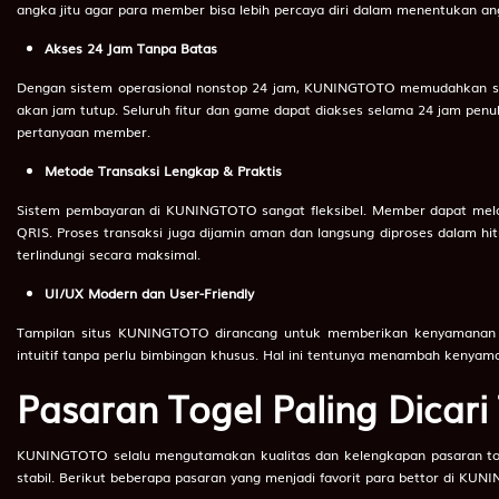
angka jitu agar para member bisa lebih percaya diri dalam menentukan a
51
Air Gripe
Akses 24 Jam Tanpa Batas
52
Air Panas
Dengan sistem operasional nonstop 24 jam, KUNINGTOTO memudahkan set
53
Alat Tulis Cina
akan jam tutup. Seluruh fitur dan game dapat diakses selama 24 jam penuh
pertanyaan member.
54
Ambil Air
Metode Transaksi Lengkap & Praktis
55
Ambil Daun
Sistem pembayaran di KUNINGTOTO sangat fleksibel. Member dapat melaku
56
Anak Kambing Menyusu
QRIS. Proses transaksi juga dijamin aman dan langsung diproses dalam 
terlindungi secara maksimal.
57
Anak Kunci
UI/UX Modern dan User-Friendly
58
Anak Naik Sepeda
Tampilan situs KUNINGTOTO dirancang untuk memberikan kenyamanan vi
59
Angkat Barang
intuitif tanpa perlu bimbingan khusus. Hal ini tentunya menambah kenyama
60
Weker
Pasaran Togel Paling Dicar
61
Wat Siam
KUNINGTOTO selalu mengutamakan kualitas dan kelengkapan pasaran togel 
62
Wanita Pulang
stabil. Berikut beberapa pasaran yang menjadi favorit para bettor di KU