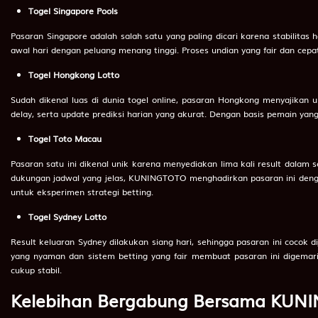
63
Ubi
Togel Singapore Pools
64
Tusuk Gigi
Pasaran Singapore adalah salah satu yang paling dicari karena stabilitas 
awal hari dengan peluang menang tinggi. Proses undian yang fair dan cepa
65
Tupai
Togel Hongkong Lotto
66
Anjing
Sudah dikenal luas di dunia togel online, pasaran Hongkong menyajikan
67
Anjing
delay, serta update prediksi harian yang akurat. Dengan basis pemain yang
68
Tuli
Togel Toto Macau
69
Anjing Berkelahi
Pasaran satu ini dikenal unik karena menyediakan lima kali result dala
dukungan jadwal yang jelas, KUNINGTOTO menghadirkan pasaran ini dengan
70
Tukar Cincin
untuk eksperimen strategi betting.
71
Anjing Menggigit
Togel Sydney Lotto
72
Tukang Pulpen
Result keluaran Sydney dilakukan siang hari, sehingga pasaran ini cocok 
yang nyaman dan sistem betting yang fair membuat pasaran ini digemari
73
Truk Militer
cukup stabil.
74
Truk Barang
Kelebihan Bergabung Bersama KUNIN