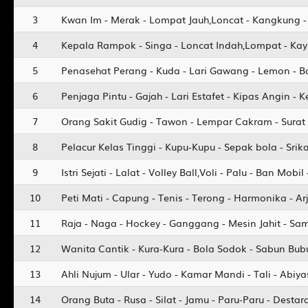
3
Kwan Im - Merak - Lompat Jauh,Loncat - Kangkung - 
4
Kepala Rampok - Singa - Loncat Indah,Lompat - Kayu
5
Penasehat Perang - Kuda - Lari Gawang - Lemon - 
6
Penjaga Pintu - Gajah - Lari Estafet - Kipas Angin - K
7
Orang Sakit Gudig - Tawon - Lempar Cakram - Sura
8
Pelacur Kelas Tinggi - Kupu-Kupu - Sepak bola - Sri
9
Istri Sejati - Lalat - Volley Ball,Voli - Palu - Ban Mobil
10
Peti Mati - Capung - Tenis - Terong - Harmonika - 
11
Raja - Naga - Hockey - Ganggang - Mesin Jahit - Sam
12
Wanita Cantik - Kura-Kura - Bola Sodok - Sabun Bub
13
Ahli Nujum - Ular - Yudo - Kamar Mandi - Tali - Abiy
14
Orang Buta - Rusa - Silat - Jamu - Paru-Paru - Destar