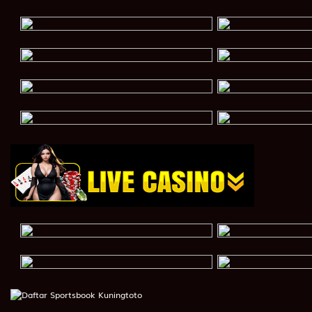
27
Si Ceroboh - Landak - Main Catur - Garuk - Gedung
28
Anak Sakti - Ulat Sutera - Layang-Layang - Sepatu -
29
Penari - Cumi-Cumi - Main Kelereng - Rumah - Sekola
30
Penjual Daging - Burung Onta - Engrang,Egrang - Se
31
Pemburu - Macan Tutul - Lempar Karet - Sumur - Baj
32
Kepala Desa - Bajing - Apollo,Apolo - Potlot - Ceret 
33
Penipu - Kancil - Damdaman - Hidung - Cangkir - 
34
Ibu Suri - Ikan Layur - Dadu - Kumis - Pipa - Dewi Kun
35
Budha - Kalkun - Salto - Mulut - Kacang Tanah - Bag
36
Wanita Sihir - Jangkrik - Latihan Hansip - Teratai - 
37
Dewa Maut - Ikan Sampan - Gerak Badan - Salak - R
38
Orang Gila - Betet - Kerja Bakti - Botol - Toilet - Buri