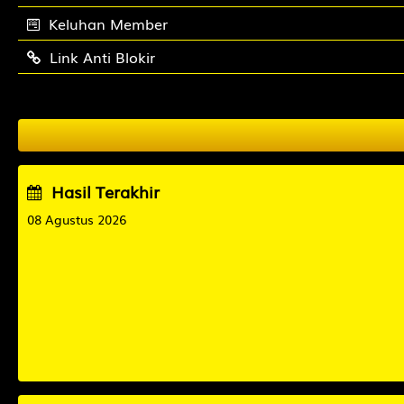
Keluhan Member
Link Anti Blokir
Hasil Terakhir
08 Agustus 2026
DANANG2
HAMBURG2
CAMBODIA
CAIRO