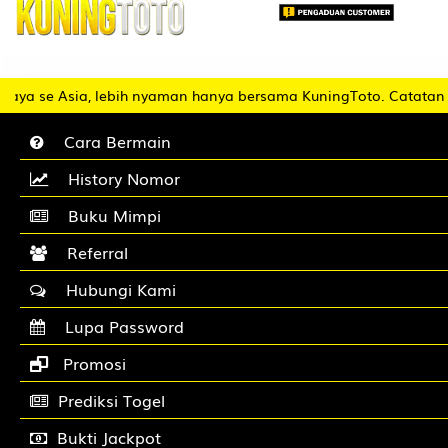
 se Asia, lebih nyaman hanya bersama KuningToto. Catatan : Tid
Cara Bermain
History Nomor
Buku Mimpi
Referral
Hubungi Kami
Lupa Password
Promosi
Prediksi Togel
Bukti Jackpot