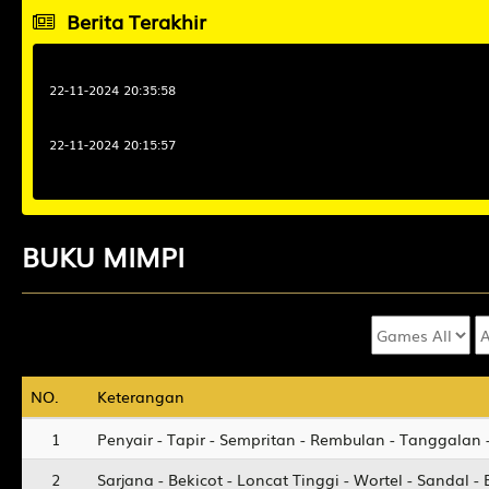
Berita Terakhir
22-11-2024 20:35:58
22-11-2024 20:15:57
BUKU
MIMPI
NO.
NO.
Keterangan
Keterangan
1
Penyair - Tapir - Sempritan - Rembulan - Tanggala
2
Sarjana - Bekicot - Loncat Tinggi - Wortel - Sandal 