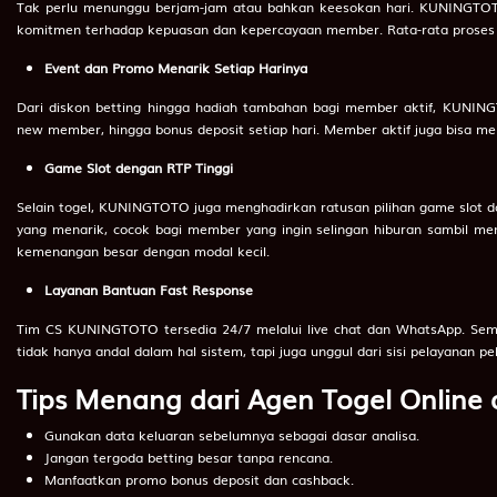
Tak perlu menunggu berjam-jam atau bahkan keesokan hari. KUNINGTOTO
komitmen terhadap kepuasan dan kepercayaan member. Rata-rata proses p
Event dan Promo Menarik Setiap Harinya
Dari diskon betting hingga hadiah tambahan bagi member aktif, KUNINGT
new member, hingga bonus deposit setiap hari. Member aktif juga bisa me
Game Slot dengan RTP Tinggi
Selain togel, KUNINGTOTO juga menghadirkan ratusan pilihan game slot dar
yang menarik, cocok bagi member yang ingin selingan hiburan sambil m
kemenangan besar dengan modal kecil.
Layanan Bantuan Fast Response
Tim CS KUNINGTOTO tersedia 24/7 melalui live chat dan WhatsApp. Se
tidak hanya andal dalam hal sistem, tapi juga unggul dari sisi pelayanan pe
Tips Menang dari Agen Togel Online
Gunakan data keluaran sebelumnya sebagai dasar analisa.
Jangan tergoda betting besar tanpa rencana.
Manfaatkan promo bonus deposit dan cashback.