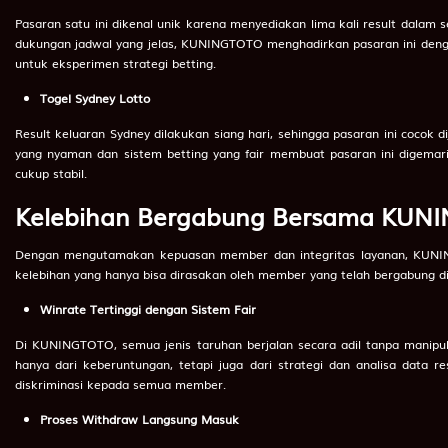
Pasaran satu ini dikenal unik karena menyediakan lima kali result dala
dukungan jadwal yang jelas, KUNINGTOTO menghadirkan pasaran ini dengan
untuk eksperimen strategi betting.
Togel Sydney Lotto
Result keluaran Sydney dilakukan siang hari, sehingga pasaran ini cocok 
yang nyaman dan sistem betting yang fair membuat pasaran ini digemari
cukup stabil.
Kelebihan Bergabung Bersama KUNIN
Dengan mengutamakan kepuasan member dan integritas layanan, KUNING
kelebihan yang hanya bisa dirasakan oleh member yang telah bergabung di s
Winrate Tertinggi dengan Sistem Fair
Di KUNINGTOTO, semua jenis taruhan berjalan secara adil tanpa manipul
hanya dari keberuntungan, tetapi juga dari strategi dan analisa data 
diskriminasi kepada semua member.
Proses Withdraw Langsung Masuk