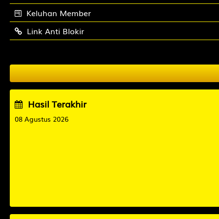
Keluhan Member
Link Anti Blokir
Hasil Terakhir
08 Agustus 2026
DANANG2
HAMBURG2
CAMBODIA
CAIRO