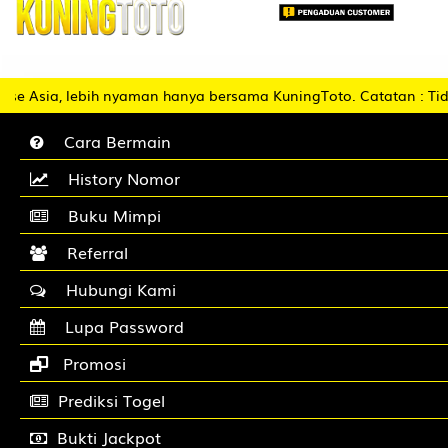
Asia, lebih nyaman hanya bersama KuningToto. Catatan : Tidak m
Cara Bermain
History Nomor
Buku Mimpi
Referral
Hubungi Kami
Lupa Password
Promosi
Prediksi Togel
Bukti Jackpot