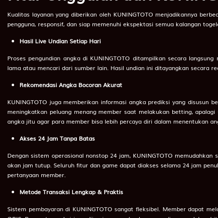
Kualitas layanan yang diberikan oleh KUNINGTOTO menjadikannya berbe
pengguna, responsif, dan siap memenuhi ekspektasi semua kalangan togeler
Hasil Live Undian Setiap Hari
Proses pengundian angka di KUNINGTOTO ditampilkan secara langsung mel
lama atau mencari dari sumber lain. Hasil undian ini ditayangkan secara r
Rekomendasi Angka Bocoran Akurat
KUNINGTOTO juga memberikan informasi angka prediksi yang disusun berda
meningkatkan peluang menang member saat melakukan betting, apalagi u
angka jitu agar para member bisa lebih percaya diri dalam menentukan a
Akses 24 Jam Tanpa Batas
Dengan sistem operasional nonstop 24 jam, KUNINGTOTO memudahkan set
akan jam tutup. Seluruh fitur dan game dapat diakses selama 24 jam penuh
pertanyaan member.
Metode Transaksi Lengkap & Praktis
Sistem pembayaran di KUNINGTOTO sangat fleksibel. Member dapat melaku