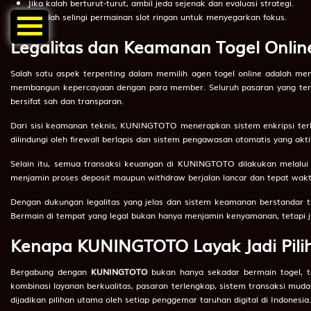
Jika kalah berturut-turut, ambil jeda sejenak dan evaluasi strategi.
Cobalah selingi permainan slot ringan untuk menyegarkan fokus.
Legalitas dan Keamanan Togel Onli
Salah satu aspek terpenting dalam memilih agen togel online adalah 
membangun kepercayaan dengan para member. Seluruh pasaran yang tersedi
bersifat sah dan transparan.
Dari sisi keamanan teknis, KUNINGTOTO menerapkan sistem enkripsi terbar
dilindungi oleh firewall berlapis dan sistem pengawasan otomatis yang ak
Selain itu, semua transaksi keuangan di KUNINGTOTO dilakukan melalui ja
menjamin proses deposit maupun withdraw berjalan lancar dan tepat wakt
Dengan dukungan legalitas yang jelas dan sistem keamanan berstandar t
Bermain di tempat yang legal bukan hanya menjamin kenyamanan, tetapi j
Kenapa KUNINGTOTO Layak Jadi Pili
Bergabung dengan
KUNINGTOTO
bukan hanya sekadar bermain togel, t
kombinasi layanan berkualitas, pasaran terlengkap, sistem transaksi mud
dijadikan pilihan utama oleh setiap penggemar taruhan digital di Indonesia.