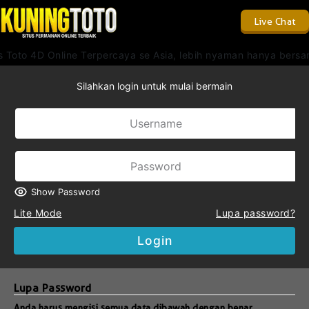
Live Chat
s Toto 4D Online Terpercaya se Asia, lebih nyaman hanya bersa
Silahkan login untuk mulai bermain
Show Password
Lite Mode
Lupa password?
Login
Lupa Password
Anda harus mengisi semua data dibawah dengan benar.